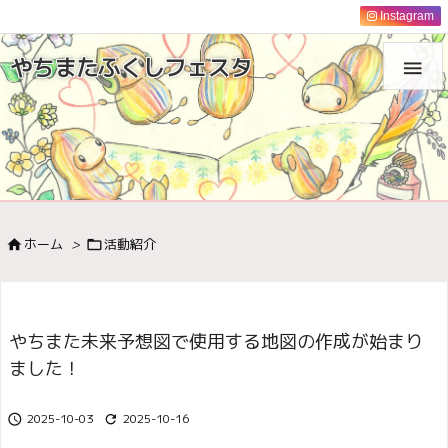
Instagram
やちまたふくしフェスタ

ホーム
>
活動紹介


やちまた未来予想図で使用する地図の作成が始まり
ました！
2025-10-03
2025-10-16

